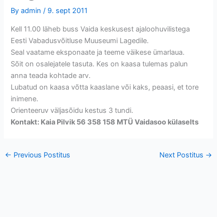
By
admin
/
9. sept 2011
Kell 11.00 läheb buss Vaida keskusest ajaloohuvilistega
Eesti Vabadusvõitluse Muuseumi Lagedile.
Seal vaatame eksponaate ja teeme väikese ümarlaua.
Sõit on osalejatele tasuta. Kes on kaasa tulemas palun
anna teada kohtade arv.
Lubatud on kaasa võtta kaaslane või kaks, peaasi, et tore
inimene.
Orienteeruv väljasõidu kestus 3 tundi.
Kontakt: Kaia Pilvik 56 358 158 MTÜ Vaidasoo külaselts
←
Previous Postitus
Next Postitus
→