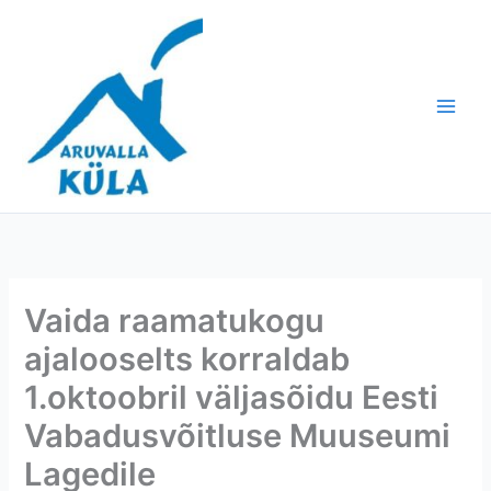
Skip
to
content
Vaida raamatukogu
ajalooselts korraldab
1.oktoobril väljasõidu Eesti
Vabadusvõitluse Muuseumi
Lagedile